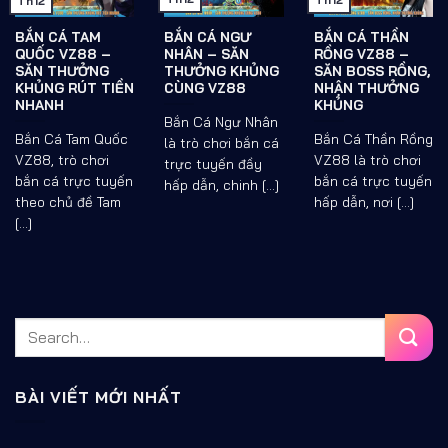
Th12
BẮN CÁ TAM
BẮN CÁ NGƯ
BẮN CÁ THẦN
QUỐC VZ88 –
NHÂN – SĂN
RỒNG VZ88 –
SĂN THƯỞNG
THƯỞNG KHỦNG
SĂN BOSS RỒNG,
KHỦNG RÚT TIỀN
CÙNG VZ88
NHẬN THƯỞNG
NHANH
KHỦNG
Bắn Cá Ngư Nhân
Bắn Cá Tam Quốc
Bắn Cá Thần Rồng
là trò chơi bắn cá
VZ88, trò chơi
VZ88 là trò chơi
trực tuyến đầy
bắn cá trực tuyến
bắn cá trực tuyến
hấp dẫn, chinh [...]
theo chủ đề Tam
hấp dẫn, nơi [...]
[...]
BÀI VIẾT MỚI NHẤT