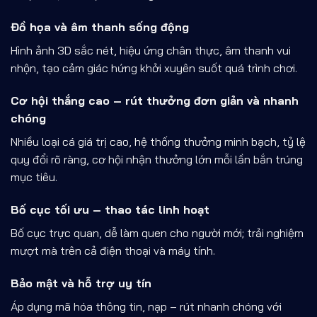
Đồ họa và âm thanh sống động
Hình ảnh 3D sắc nét, hiệu ứng chân thực, âm thanh vui
nhộn, tạo cảm giác hứng khởi xuyên suốt quá trình chơi.
Cơ hội thắng cao – rút thưởng đơn giản và nhanh
chóng
Nhiều loại cá giá trị cao, hệ thống thưởng minh bạch, tỷ lệ
quy đổi rõ ràng, cơ hội nhận thưởng lớn mỗi lần bắn trúng
mục tiêu.
Bố cục tối ưu – thao tác linh hoạt
Bố cục trực quan, dễ làm quen cho người mới; trải nghiệm
mượt mà trên cả điện thoại và máy tính.
Bảo mật và hỗ trợ uy tín
Áp dụng mã hóa thông tin, nạp – rút nhanh chóng với