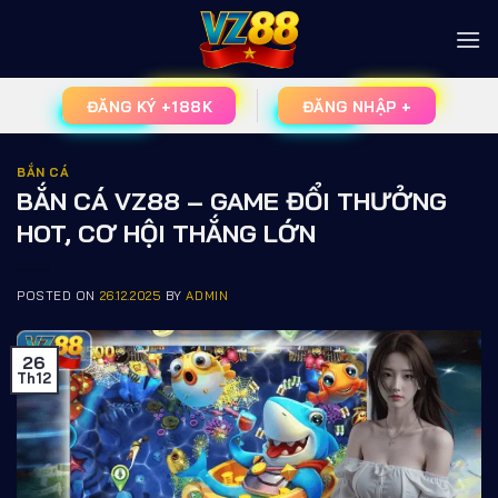
Skip
to
content
ĐĂNG KÝ +188K
ĐĂNG NHẬP +
BẮN CÁ
BẮN CÁ VZ88 – GAME ĐỔI THƯỞNG
HOT, CƠ HỘI THẮNG LỚN
POSTED ON
26.12.2025
BY
ADMIN
26
Th12