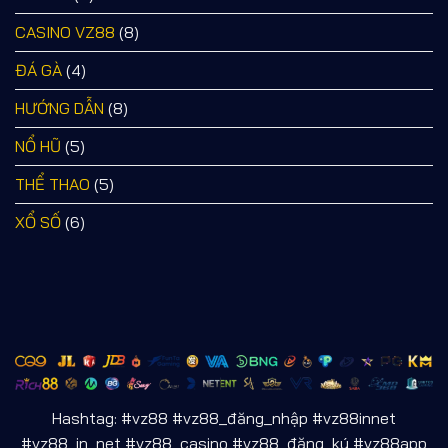
Tỷ
Nhất
CASINO VZ88
(8)
Đồng
Đã
Được
ĐÁ GÀ
(4)
Chi
Trả
HƯỚNG DẪN
(8)
Cho
Người
NỔ HŨ
(5)
Chơi
THỂ THAO
(5)
XỔ SỐ
(6)
Hashtag: #vz88 #vz88_đăng_nhập #vz88innet
#vz88_in_net #vz88_casino #vz88_đăng_ký #vz88app