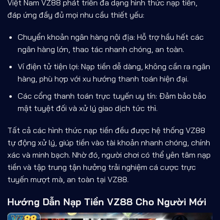
Việt Nam VZ88 phát triển đa dạng hình thức nạp tiền,
đáp ứng đầy đủ mọi nhu cầu thiết yếu:
Chuyển khoản ngân hàng nội địa: Hỗ trợ hầu hết các
ngân hàng lớn, thao tác nhanh chóng, an toàn.
Ví điện tử tiện lợi: Nạp tiền dễ dàng, không cần ra ngân
hàng, phù hợp với xu hướng thanh toán hiện đại.
Các cổng thanh toán trực tuyến uy tín: Đảm bảo bảo
mật tuyệt đối và xử lý giao dịch tức thì.
Tất cả các hình thức nạp tiền đều được hệ thống VZ88
tự động xử lý, giúp tiền vào tài khoản nhanh chóng, chính
xác và minh bạch. Nhờ đó, người chơi có thể yên tâm nạp
tiền và tập trung tận hưởng trải nghiệm cá cược trực
tuyến mượt mà, an toàn tại VZ88.
Hướng Dẫn Nạp Tiền VZ88 Cho Người Mới