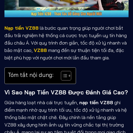
Nạp tiền VZ88
là bước quan trọng giúp người chơi bắt
đầu trải nghiệm hệ thống cá cược trực tuyến uy tín hàng
đầu châu Á. Với quy trình đơn giản, tốc độ xử lý nhanh và
bảo mật cao,
VZ88
mang đến sự thuận tiện tối đa, đặc
biệt phù hợp với người chơi mới lần đầu tham gia.
Tóm tắt nội dung:
Vì Sao Nạp Tiền VZ88 Được Đánh Giá Cao?
Giữa hàng loạt nhà cái trực tuyến,
nạp tiền VZ88
ghi
điểm mạnh nhờ quy trình tối ưu, tốc độ xử lý nhanh và hệ
thống bảo mật chặt chẽ. Đây chính là nền tảng giúp
VZ88 xây dựng hình ảnh uy tín vững chắc tại thị trường
châu Á, mang lại sự an tâm tuyệt đối trong mọi giao dịch