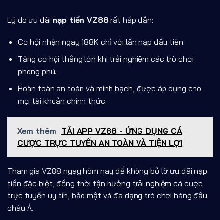
Lý do ưu đãi
nạp tiền VZ88
rất hấp đẫn:
Cơ hội nhận ngay 188K chỉ với lần nạp đầu tiên.
Tăng cơ hội thắng lớn khi trải nghiệm các trò chơi
phong phú.
Hoàn toàn an toàn và minh bạch, được áp dụng cho
mọi tài khoản chính thức.
Xem thêm
TẢI APP VZ88 - ỨNG DỤNG CÁ
CƯỢC TRỰC TUYẾN AN TOÀN VÀ TIỆN LỢI
Tham gia VZ88 ngay hôm nay để không bỏ lỡ ưu đãi nạp
tiền đặc biệt, đồng thời tận hưởng trải nghiệm cá cược
trực tuyến uy tín, bảo mật và đa dạng trò chơi hàng đầu
châu Á.