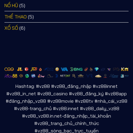
Người
NỔ HŨ
(5)
Chơi
THỂ THAO
(5)
XỔ SỐ
(6)
Hashtag: #vz88 #vz88_đăng_nhập #vz88innet
#vz88_in_net #vz88_casino #vz88_đăng_ký #vz88app
#đăng_nhập_vz88 #vz88movie #vz88tv #nhà_cái_vz88
#vz88-trang_chủ #vz88.innet #vz88_daily_vz88
#vz88_vz88.in.net-đăng_nhập_tài_khoản
#vz88_trang_chủ_chính_thức
#vz88_sòng_bạc_trực_tuyến