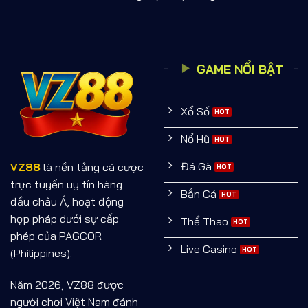
GAME NỔI BẬT
Xổ Số
Nổ Hũ
Đá Gà
VZ88
là nền tảng cá cược
trực tuyến uy tín hàng
Bắn Cá
đầu châu Á, hoạt động
hợp pháp dưới sự cấp
Thể Thao
phép của PAGCOR
Live Casino
(Philippines).
Năm 2026, VZ88 được
người chơi Việt Nam đánh