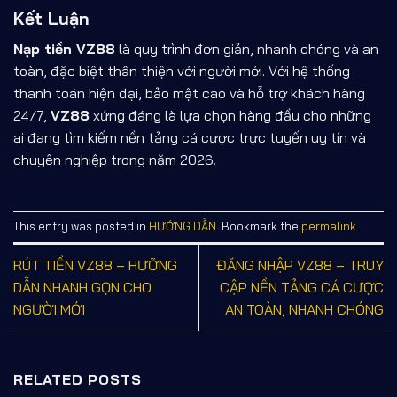
Kết Luận
Nạp tiền VZ88
là quy trình đơn giản, nhanh chóng và an
toàn, đặc biệt thân thiện với người mới. Với hệ thống
thanh toán hiện đại, bảo mật cao và hỗ trợ khách hàng
24/7,
VZ88
xứng đáng là lựa chọn hàng đầu cho những
ai đang tìm kiếm nền tảng cá cược trực tuyến uy tín và
chuyên nghiệp trong năm 2026.
This entry was posted in
HƯỚNG DẪN
. Bookmark the
permalink
.
RÚT TIỀN VZ88 – HƯỠNG
ĐĂNG NHẬP VZ88 – TRUY
DẪN NHANH GỌN CHO
CẬP NỀN TẢNG CÁ CƯỢC
NGƯỜI MỚI
AN TOÀN, NHANH CHÓNG
RELATED POSTS