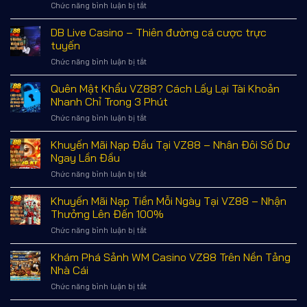
ở
Chức năng bình luận bị tắt
VZ88
Xổ
–
Số
DB Live Casino – Thiên đường cá cược trực
Thiên
Siêu
Đường
tuyến
Tốc
Casino
ở
Chức năng bình luận bị tắt
–
Trực
DB
Cơ
Tuyến
Live
Quên Mật Khẩu VZ88? Cách Lấy Lại Tài Khoản
Hội
Casino
Trúng
Nhanh Chỉ Trong 3 Phút
–
Lớn
ở
Chức năng bình luận bị tắt
Thiên
Mỗi
Quên
đường
Phút
Mật
Khuyến Mãi Nạp Đầu Tại VZ88 – Nhân Đôi Số Dư
cá
Tại
Khẩu
cược
Ngay Lần Đầu
Nhà
VZ88?
trực
Cái
ở
Chức năng bình luận bị tắt
Cách
tuyến
VZ88
Khuyến
Lấy
Mãi
Khuyến Mãi Nạp Tiền Mỗi Ngày Tại VZ88 – Nhận
Lại
Nạp
Tài
Thưởng Lên Đến 100%
Đầu
Khoản
ở
Chức năng bình luận bị tắt
Tại
Nhanh
Khuyến
VZ88
Chỉ
Mãi
Khám Phá Sảnh WM Casino VZ88 Trên Nền Tảng
–
Trong
Nạp
Nhân
Nhà Cái
3
Tiền
Đôi
Phút
ở
Chức năng bình luận bị tắt
Mỗi
Số
Khám
Ngày
Dư