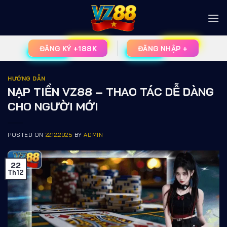
Skip
to
content
ĐĂNG KÝ +188K
ĐĂNG NHẬP +
HƯỚNG DẪN
NẠP TIỀN VZ88 – THAO TÁC DỄ DÀNG
CHO NGƯỜI MỚI
POSTED ON
22.12.2025
BY
ADMIN
22
Th12