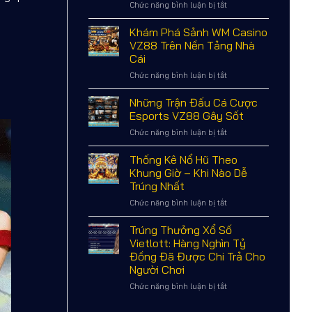
ở
Chức năng bình luận bị tắt
VZ88
Trong
Khuyến
–
3
Mãi
Nhân
Phút
Khám Phá Sảnh WM Casino
Nạp
Đôi
VZ88 Trên Nền Tảng Nhà
Tiền
Số
Cái
Mỗi
Dư
ở
Chức năng bình luận bị tắt
Ngày
Ngay
Khám
Tại
Lần
Phá
VZ88
Đầu
Những Trận Đấu Cá Cược
Sảnh
–
Esports VZ88 Gây Sốt
WM
Nhận
ở
Chức năng bình luận bị tắt
Casino
Thưởng
Những
VZ88
Lên
Trận
Thống Kê Nổ Hũ Theo
Trên
Đến
Đấu
Nền
100%
Khung Giờ – Khi Nào Dễ
Cá
Tảng
Trúng Nhất
Cược
Nhà
ở
Chức năng bình luận bị tắt
Esports
Cái
Thống
VZ88
Kê
Gây
Trúng Thưởng Xổ Số
Nổ
Sốt
Vietlott: Hàng Nghìn Tỷ
Hũ
Đồng Đã Được Chi Trả Cho
Theo
Người Chơi
Khung
Giờ
ở
Chức năng bình luận bị tắt
–
Trúng
Khi
Thưởng