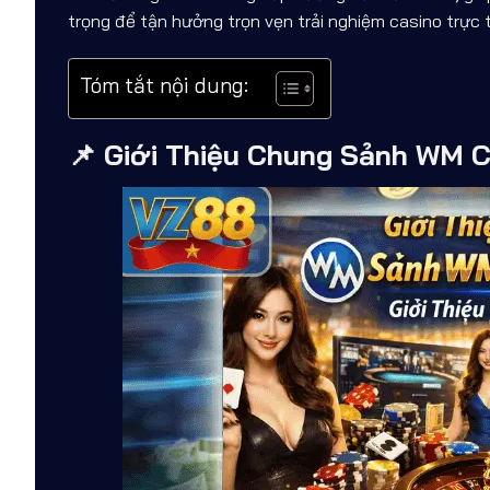
trọng để tận hưởng trọn vẹn trải nghiệm casino trực 
Tóm tắt nội dung:
📌
Giới Thiệu Chung Sảnh WM 