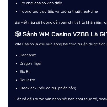
Trò chơi casino kinh điển
Tương tác trực tiếp và tường thuật real‑time
Bài viết này sẽ hướng dẫn bạn chi tiết từ khái niệm,
🎲
Sảnh WM Casino VZ88 Là Gì
WM Casino là khu vực sòng bài trực tuyến được tích 
Baccarat
Dragon Tiger
Sic Bo
Roulette
Blackjack (nếu có tùy phiên bản)
Tất cả đều được vận hành bởi bàn chơi thực tế, dealer