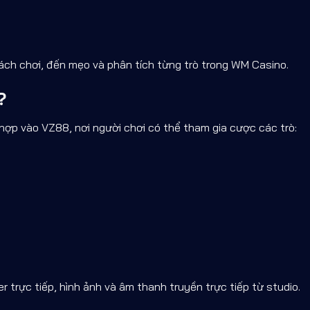
 cách chơi, đến mẹo và phân tích từng trò trong WM Casino.
?
hợp vào VZ88, nơi người chơi có thể tham gia cược các trò:
 trực tiếp, hình ảnh và âm thanh truyền trực tiếp từ studio.