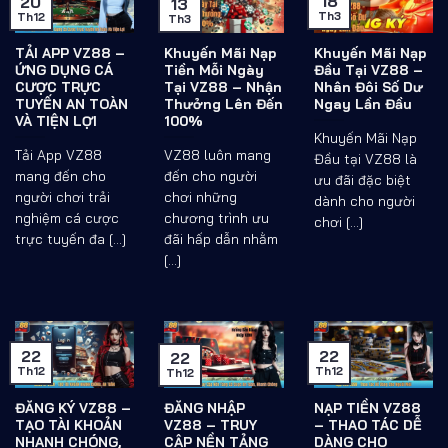
18
20
13
Th3
Th12
Th3
TẢI APP VZ88 –
Khuyến Mãi Nạp
Khuyến Mãi Nạp
ỨNG DỤNG CÁ
Tiền Mỗi Ngày
Đầu Tại VZ88 –
CƯỢC TRỰC
Tại VZ88 – Nhận
Nhân Đôi Số Dư
TUYẾN AN TOÀN
Thưởng Lên Đến
Ngay Lần Đầu
VÀ TIỆN LỢI
100%
Khuyến Mãi Nạp
Tải App VZ88
VZ88 luôn mang
Đầu tại VZ88 là
mang đến cho
đến cho người
ưu đãi đặc biệt
người chơi trải
chơi những
dành cho người
nghiệm cá cược
chương trình ưu
chơi [...]
trực tuyến đa [...]
đãi hấp dẫn nhằm
[...]
22
22
22
Th12
Th12
Th12
ĐĂNG KÝ VZ88 –
ĐĂNG NHẬP
NẠP TIỀN VZ88
TẠO TÀI KHOẢN
VZ88 – TRUY
– THAO TÁC DỄ
NHANH CHÓNG,
CẬP NỀN TẢNG
DÀNG CHO