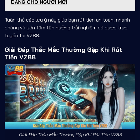
DÀNG CHO NGƯỜI MỚI
Tuân thủ các lưu ý này giúp bạn rút tiền an toàn, nhanh
chóng và yên tâm tận hưởng trải nghiệm cá cược trực
tuyến tại VZ88.
Giải Đáp Thắc Mắc Thường Gặp Khi Rút
Tiền VZ88
Giải Đáp Thắc Mắc Thường Gặp Khi Rút Tiền VZ88