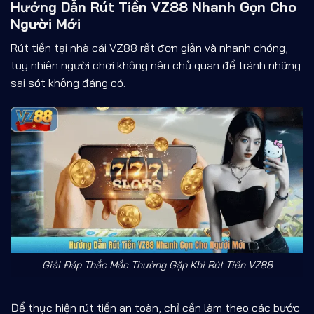
Hướng Dẫn Rút Tiền VZ88 Nhanh Gọn Cho
Người Mới
Rút tiền tại nhà cái VZ88 rất đơn giản và nhanh chóng,
tuy nhiên người chơi không nên chủ quan để tránh những
sai sót không đáng có.
Giải Đáp Thắc Mắc Thường Gặp Khi Rút Tiền VZ88
Để thực hiện rút tiền an toàn, chỉ cần làm theo các bước