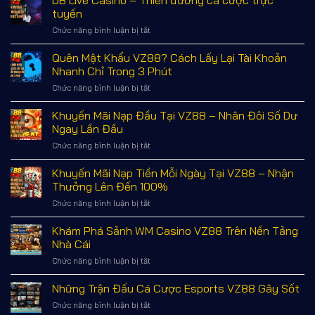
Siêu
Đường
tuyến
Tốc
Casino
ở
Chức năng bình luận bị tắt
–
Trực
DB
Cơ
Tuyến
Live
Quên Mật Khẩu VZ88? Cách Lấy Lại Tài Khoản
Hội
Casino
Trúng
Nhanh Chỉ Trong 3 Phút
–
Lớn
ở
Chức năng bình luận bị tắt
Thiên
Mỗi
Quên
đường
Phút
Mật
Khuyến Mãi Nạp Đầu Tại VZ88 – Nhân Đôi Số Dư
cá
Tại
Khẩu
cược
Ngay Lần Đầu
Nhà
VZ88?
trực
Cái
ở
Chức năng bình luận bị tắt
Cách
tuyến
VZ88
Khuyến
Lấy
Mãi
Khuyến Mãi Nạp Tiền Mỗi Ngày Tại VZ88 – Nhận
Lại
Nạp
Tài
Thưởng Lên Đến 100%
Đầu
Khoản
ở
Chức năng bình luận bị tắt
Tại
Nhanh
Khuyến
VZ88
Chỉ
Mãi
Khám Phá Sảnh WM Casino VZ88 Trên Nền Tảng
–
Trong
Nạp
Nhân
Nhà Cái
3
Tiền
Đôi
Phút
ở
Chức năng bình luận bị tắt
Mỗi
Số
Khám
Ngày
Dư
Phá
Những Trận Đấu Cá Cược Esports VZ88 Gây Sốt
Tại
Ngay
Sảnh
VZ88
Lần
ở
Chức năng bình luận bị tắt
WM
–
Đầu