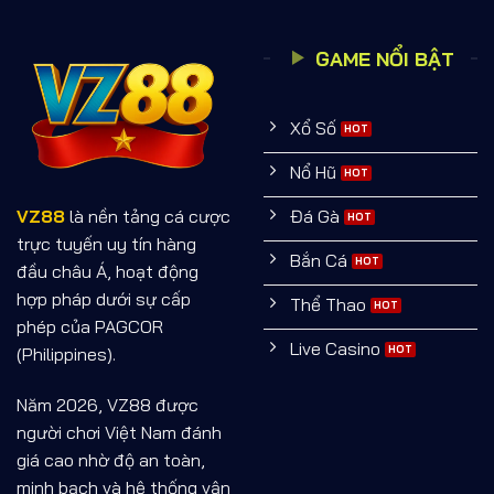
GAME NỔI BẬT
Xổ Số
Nổ Hũ
Đá Gà
VZ88
là nền tảng cá cược
trực tuyến uy tín hàng
Bắn Cá
đầu châu Á, hoạt động
hợp pháp dưới sự cấp
Thể Thao
phép của PAGCOR
Live Casino
(Philippines).
Năm 2026, VZ88 được
người chơi Việt Nam đánh
giá cao nhờ độ an toàn,
minh bạch và hệ thống vận