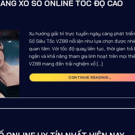
TẢNG XỔ SỐ ONLINE TỐC ĐỘ CAO
Xu hướng giải trí trực tuyến ngày càng phát triể
Số Siêu Tốc VZ88 nổi lên như lựa chọn được nhi
quan tâm. Với tốc độ quay liên tục, thời gian trả
ngắn và khả năng tham gia linh hoạt trên mọi thiế
VZ88 mang đến trải nghiệm xổ […]
CONTINUE READING
→