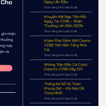
 Cho
VZ88
Ngay Lần Đầu
Cách
ở
Chức năng bình luận bị tắt
Lấy
Khuyến
Lại
Mãi
Tài
Khuyến Mãi Nạp Tiền Mỗi
Nạp
Khoản
Ngày Tại VZ88 – Nhận
Đầu
Nhanh
Thưởng Lên Đến 100%
Tại
Chỉ
ở
Chức năng bình luận bị tắt
VZ88
Trong
 ghi nhận
Khuyến
–
3
g thưởng
Mãi
Nhân
Phút
Khám Phá Sảnh WM Casino
Nạp
Đôi
VZ88 Trên Nền Tảng Nhà
ường hợp
Tiền
Số
Cái
le và
Mỗi
Dư
ở
Chức năng bình luận bị tắt
Ngày
Ngay
Khám
Tại
Lần
Phá
VZ88
Đầu
Những Trận Đấu Cá Cược
Sảnh
–
Esports VZ88 Gây Sốt
WM
Nhận
ở
Chức năng bình luận bị tắt
Casino
Thưởng
Những
VZ88
Lên
Trận
Thống Kê Nổ Hũ Theo
Trên
Đến
Đấu
Nền
100%
Khung Giờ – Khi Nào Dễ
Cá
Tảng
Trúng Nhất
Cược
Nhà
ở
Chức năng bình luận bị tắt
Esports
Cái
Thống
VZ88