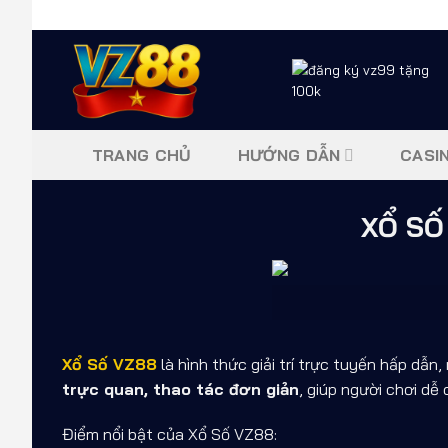
Skip
CONTACT
08:00 - 17:00
+47 900 99 000
to
content
TRANG CHỦ
HƯỚNG DẪN
CASI
XỔ SỐ
Xổ Số VZ88
là hình thức giải trí trực tuyến hấp dẫn
trực quan, thao tác đơn giản
, giúp người chơi d
Điểm nổi bật của Xổ Số VZ88: