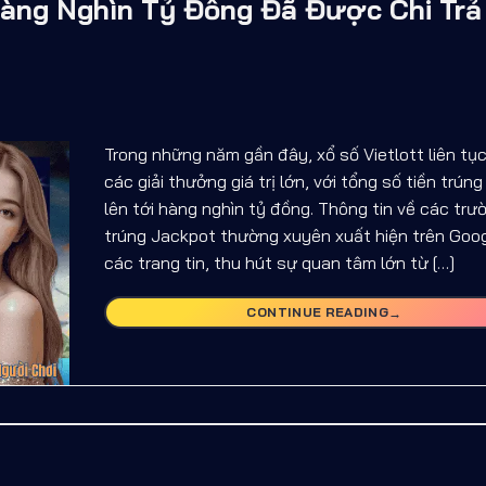
Hàng Nghìn Tỷ Đồng Đã Được Chi Trả
Trong những năm gần đây, xổ số Vietlott liên tục
các giải thưởng giá trị lớn, với tổng số tiền trún
lên tới hàng nghìn tỷ đồng. Thông tin về các tr
trúng Jackpot thường xuyên xuất hiện trên Goog
các trang tin, thu hút sự quan tâm lớn từ […]
CONTINUE READING
→