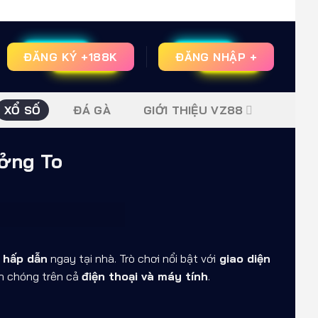
ĐĂNG KÝ +188K
ĐĂNG NHẬP +
XỔ SỐ
ĐÁ GÀ
GIỚI THIỆU VZ88
ởng To
 hấp dẫn
ngay tại nhà. Trò chơi nổi bật với
giao diện
nh chóng trên cả
điện thoại và máy tính
.