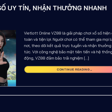
 SỐ UY TÍN, NHẬN THƯỞNG NHANH
Vietlott Online VZ88 là giải pháp chơi xổ số hiện 
toàn và tiện lợi. Người chơi có thể tham gia mọi l
nơi, theo dõi kết quả trực tuyến và nhận thưởng
tức. Với công nghệ bảo mật tiên tiến và hệ thốn
động, VZ88 đảm bảo trải nghiệm […]
CONTINUE READING
→