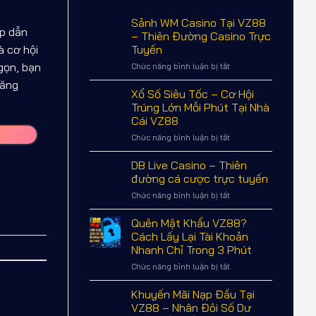
Sảnh WM Casino Tại VZ88
ấp dẫn
– Thiên Đường Casino Trực
Tuyến
à cơ hội
gọn, bạn
ở
Chức năng bình luận bị tắt
Sảnh
năng
WM
Xổ Số Siêu Tốc – Cơ Hội
Casino
Trúng Lớn Mỗi Phút Tại Nhà
Tại
Cái VZ88
VZ88
ở
Chức năng bình luận bị tắt
–
Xổ
Thiên
Số
Đường
DB Live Casino – Thiên
Siêu
Casino
đường cá cược trực tuyến
Tốc
Trực
ở
Chức năng bình luận bị tắt
–
Tuyến
DB
Cơ
Live
Quên Mật Khẩu VZ88?
Hội
Casino
Trúng
Cách Lấy Lại Tài Khoản
–
Lớn
Nhanh Chỉ Trong 3 Phút
Thiên
Mỗi
ở
Chức năng bình luận bị tắt
đường
Phút
Quên
cá
Tại
Mật
cược
Khuyến Mãi Nạp Đầu Tại
Nhà
Khẩu
trực
Cái
VZ88 – Nhân Đôi Số Dư
VZ88?
tuyến