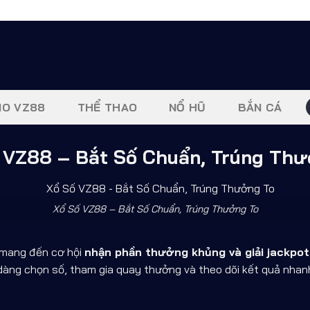
NO VZ88
THỂ THAO
NỔ HŨ
BẮN CÁ
 VZ88 – Bắt Số Chuẩn, Trúng Thư
Xổ Số VZ88 – Bắt Số Chuẩn, Trúng Thưởng To
, mang đến cơ hội
nhận phần thưởng khủng và giải jackpot
ễ dàng chọn số, tham gia quay thưởng và theo dõi kết quả nha