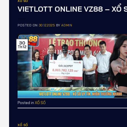
XỔ SỐ
VIETLOTT ONLINE VZ88 – XỔ
POSTED ON
30.12.2025
BY
ADMIN
30
Th12
Posted in
XỔ SỐ
XỔ SỐ