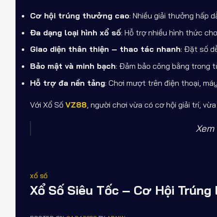
Cơ hội trúng thưởng cao
: Nhiều giải thưởng hấp d
Đa dạng loại hình xổ số
: Hỗ trợ nhiều hình thức ch
Giao diện thân thiện – thao tác nhanh
: Đặt số d
Bảo mật và minh bạch
: Đảm bảo công bằng trong t
Hỗ trợ đa nền tảng
: Chơi mượt trên điện thoại, máy 
Với Xổ Số
VZ88
, người chơi vừa có cơ hội giải trí, v
Xem 
XỔ SỐ
Xổ Số Siêu Tốc – Cơ Hội Trúng