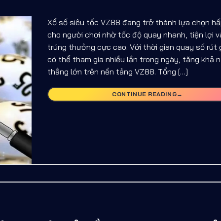
Xổ số siêu tốc VZ88 đang trở thành lựa chọn h
cho người chơi nhờ tốc độ quay nhanh, tiện lợi v
trúng thưởng cực cao. Với thời gian quay số rút 
có thể tham gia nhiều lần trong ngày, tăng khả 
thắng lớn trên nền tảng VZ88. Tổng […]
CONTINUE READING
→