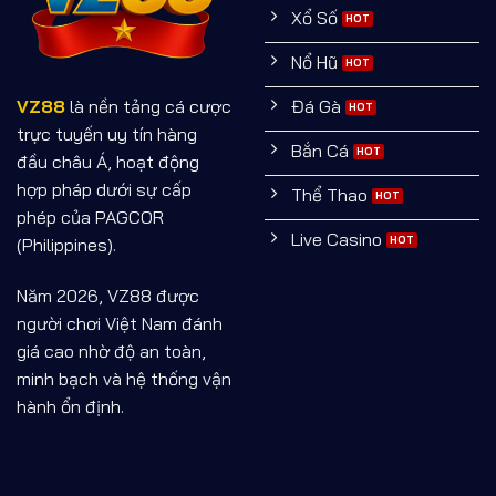
Xổ Số
Nổ Hũ
Đá Gà
VZ88
là nền tảng cá cược
trực tuyến uy tín hàng
Bắn Cá
đầu châu Á, hoạt động
hợp pháp dưới sự cấp
Thể Thao
phép của PAGCOR
Live Casino
(Philippines).
Năm 2026, VZ88 được
người chơi Việt Nam đánh
giá cao nhờ độ an toàn,
minh bạch và hệ thống vận
hành ổn định.