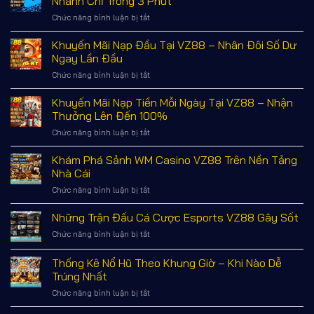
Nhanh Chỉ Trong 3 Phút
–
Lớn
ở
Chức năng bình luận bị tắt
Thiên
Mỗi
Quên
đường
Phút
Mật
Khuyến Mãi Nạp Đầu Tại VZ88 – Nhân Đôi Số Dư
cá
Tại
Khẩu
cược
Ngay Lần Đầu
Nhà
VZ88?
trực
Cái
ở
Chức năng bình luận bị tắt
Cách
tuyến
VZ88
Khuyến
Lấy
Mãi
Khuyến Mãi Nạp Tiền Mỗi Ngày Tại VZ88 – Nhận
Lại
Nạp
Tài
Thưởng Lên Đến 100%
Đầu
Khoản
ở
Chức năng bình luận bị tắt
Tại
Nhanh
Khuyến
VZ88
Chỉ
Mãi
Khám Phá Sảnh WM Casino VZ88 Trên Nền Tảng
–
Trong
Nạp
Nhân
Nhà Cái
3
Tiền
Đôi
Phút
ở
Chức năng bình luận bị tắt
Mỗi
Số
Khám
Ngày
Dư
Phá
Những Trận Đấu Cá Cược Esports VZ88 Gây Sốt
Tại
Ngay
Sảnh
VZ88
Lần
ở
Chức năng bình luận bị tắt
WM
–
Đầu
Những
Casino
Nhận
Trận
Thống Kê Nổ Hũ Theo Khung Giờ – Khi Nào Dễ
VZ88
Thưởng
Đấu
Trên
Trúng Nhất
Lên
Cá
Nền
Đến
ở
Chức năng bình luận bị tắt
Cược
Tảng
100%
Thống
Esports
Nhà