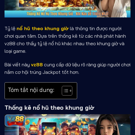
Tỷ lệ
nổ hũ theo khung giờ
là thông tin được người
chơi quan tâm. Dựa trên thống kê từ các nhà phát hành
vz88 cho thấy tỷ lệ nổ hũ khác nhau theo khung giờ và
loại game.
Bài viết này
vz88
cung cấp dữ liệu rõ ràng giúp người chơi
nắm cơ hội trúng Jackpot tốt hơn.
Tóm tắt nội dung:
Thống kê nổ hũ theo khung giờ