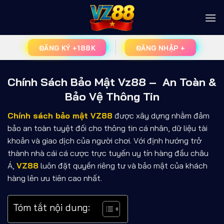
Skip
to
content
ĐĂNG KÝ +188K
ĐĂNG NHẬP +
Chính Sách Bảo Mật Vz88 – An Toàn &
Bảo Vệ Thông Tin
Chính sách bảo mật VZ88
được xây dựng nhằm đảm
bảo an toàn tuyệt đối cho thông tin cá nhân, dữ liệu tài
khoản và giao dịch của người chơi. Với định hướng trở
thành nhà cái cá cược trực tuyến uy tín hàng đầu châu
Á,
VZ88
luôn đặt quyền riêng tư và bảo mật của khách
hàng lên ưu tiên cao nhất.
Tóm tắt nội dung: