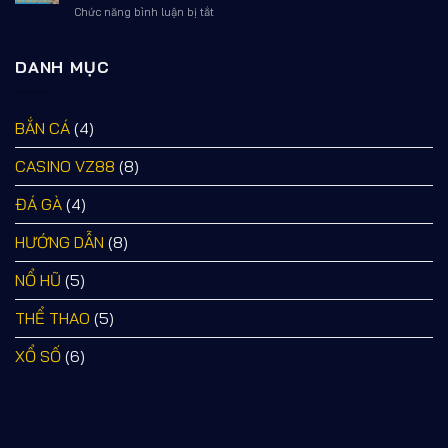
ở
Chức năng bình luận bị tắt
Theo
Trúng
Khung
Thưởng
Giờ
Xổ
DANH MỤC
–
Số
Khi
Vietlott:
Nào
Hàng
Dễ
BẮN CÁ
(4)
Nghìn
Trúng
Tỷ
Nhất
CASINO VZ88
(8)
Đồng
Đã
Được
ĐÁ GÀ
(4)
Chi
Trả
HƯỚNG DẪN
(8)
Cho
Người
NỔ HŨ
(5)
Chơi
THỂ THAO
(5)
XỔ SỐ
(6)